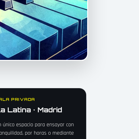
ALA PRIVADA
a Latina · Madrid
 único espacio para ensayar con
anquilidad, por horas o mediante