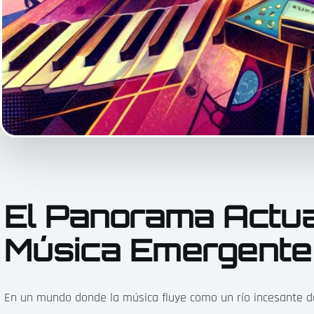
El Panorama Actua
Música Emergente
En un mundo donde la música fluye como un río incesante de