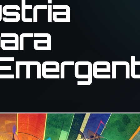
ustria
para
 Emergen